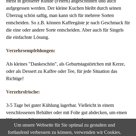
meist in grösserer Runde (Feiern) angeschnitten und auch
aufgegessen werden. Der kleine Kuchen bleibt durch seinen
Überzug schön saftig, man kann sich für mehrere Sorten
entscheiden. So z.B. können Kaffeegäste je nach Geschmack für
die eine oder andere Sorte entscheiden. Aber auch für Singels
die einfachste Lösung.
Verzehrsempfehlungen:
Als kleines "Dankeschön", als Geburtstagstörtchen mit Kerze,
oder als Dessert zu Kaffee oder Tee, für jede Situation das
Richtige!
Verzehrsfrische:
3-5 Tage bei guter Kühlung lagerbar. Vielleicht in einem
verschlossenen Behälter oder mit Folie gut abdecken, um einen
Käse- bzw. Wurstgeschmack zu verhindern.
Um unsere Webseite für Sie optimal zu gestalten und
fortlaufend verbessern zu können, verwenden wir Cookies.
Gebäckgewicht: